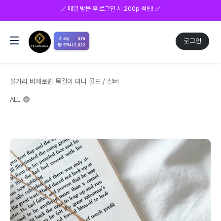
✅ 매일 방문 후 로그인 시 200p 적립! ✅
📊
576
오늘
로그인
412,022
전체
불가리 비제로원 목걸이 미니 골드 / 실버
ALL