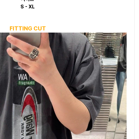
S - XL
FITTING CUT