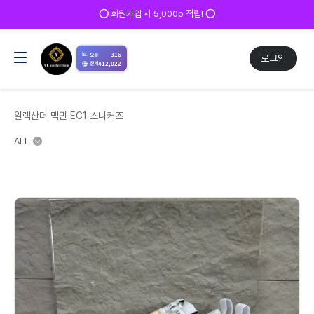
✅ 매일 방문 후 로그인 시 200p 적립! ✅
📊
316
오늘
로그인
412,022
전체
알렉산더 맥퀸 EC1 스니커즈
ALL