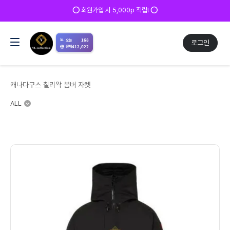
⭕ 회원가입 시 5,000p 적립! ⭕
📊
168
오늘
로그인
412,022
전체
캐나다구스 칠리왁 봄버 자켓
ALL