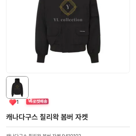
🚀
1
로켓배송
캐나다구스 칠리왁 봄버 자켓