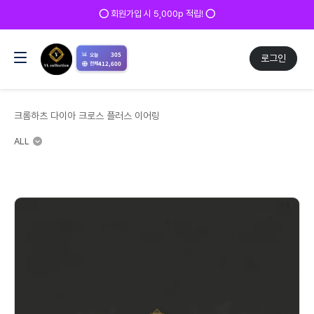
⭕ 회원가입 시 5,000p 적립! ⭕
📊
305
오늘
로그인
412,600
전체
크롬하츠 다이아 크로스 플러스 이어링
ALL