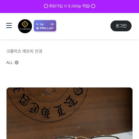
✅ 매일 방문 후 로그인 시 200p 적립! ✅
📊
10
오늘
로그인
411,467
전체
크롬하츠 메트릭 안경
ALL