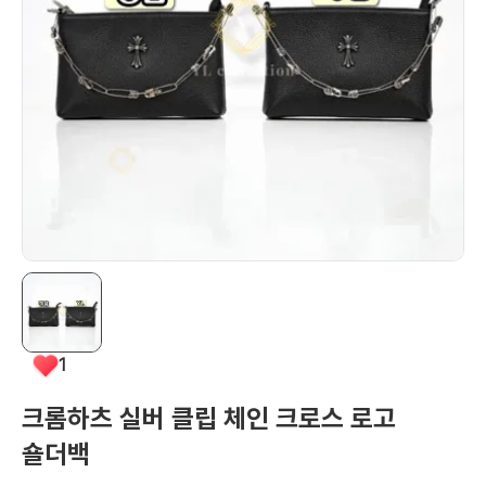
1
크롬하츠 실버 클립 체인 크로스 로고
숄더백