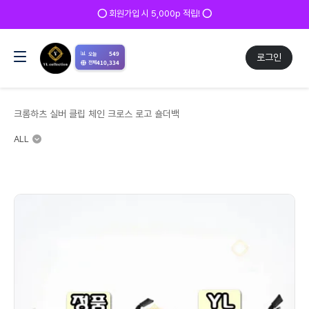
✅ 매일 방문 후 로그인 시 200p 적립! ✅
📊
549
오늘
로그인
410,334
전체
크롬하츠 실버 클립 체인 크로스 로고 숄더백
ALL