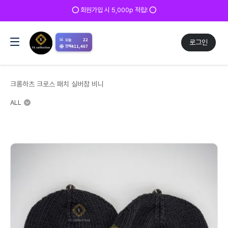
✅ 매일 방문 후 로그인 시 200p 적립! ✅
📊
22
오늘
로그인
411,467
전체
크롬하츠 크로스 패치 실버참 비니
ALL