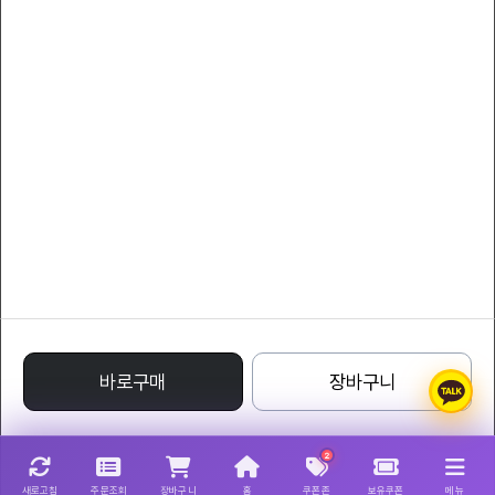
서비스 이용약관
개인정보 처리방침
YLcollection
대표자 : YLcompany
대표전화 : 011-8808-7066
팩스 : 011-8808-7066
사업자등록번호 : 220-24-71332
통신판매업신고번호 : 1988 - 서울특별시 - 0122
주소 : Avenue of Stars, Tsim Sha Tsui Waterfront, Tsim Sha Tsui, Kowloon,
Hong Kong
명품레플리카사이트
바로구매
장바구니
2
새로고침
주문조회
장바구니
홈
쿠폰존
보유쿠폰
메뉴