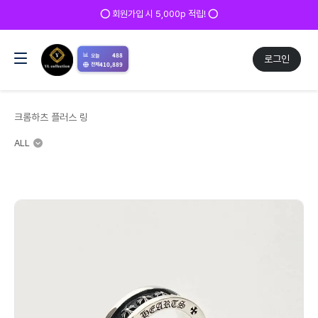
⭕ 회원가입 시 5,000p 적립! ⭕
📊
488
오늘
로그인
410,889
전체
크롬하츠 플러스 링
ALL