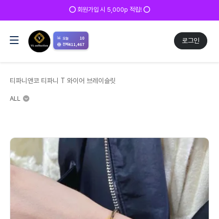
⭕ 회원가입 시 5,000p 적립! ⭕
📊
10
오늘
로그인
411,467
전체
티파니앤코 티파니 T 와이어 브레이슬릿
ALL