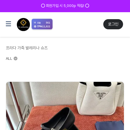
✅ 매일 방문 후 로그인 시 200p 적립! ✅
📊
561
오늘
로그인
412,022
전체
프라다 가죽 발레리나 슈즈
ALL