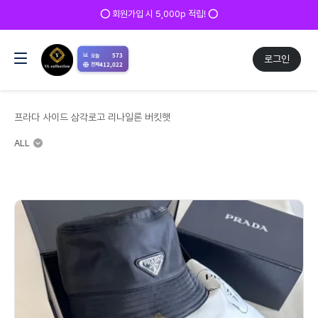
⭕ 회원가입 시 5,000p 적립! ⭕
📊
573
오늘
로그인
412,022
전체
프라다 사이드 삼각로고 리나일론 버킷햇
ALL