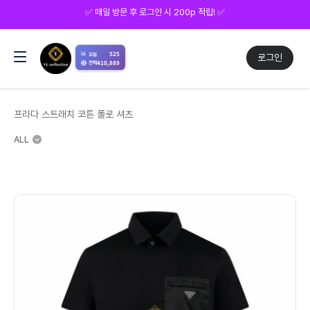
✅ 매일 방문 후 로그인 시 200p 적립! ✅
📊
525
오늘
로그인
410,889
전체
프라다 스트래치 코튼 폴로 셔츠
ALL