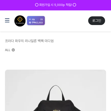
✅ 매일 방문 후 로그인 시 200p 적립! ✅
📊
21
오늘
로그인
412,022
전체
프라다 파우치 리나일론 백팩 미디엄
ALL