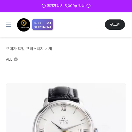
⭕ 회원가입 시 5,000p 적립! ⭕
📊
553
오늘
로그인
412,022
전체
오메가 드빌 프레스티지 시계
ALL