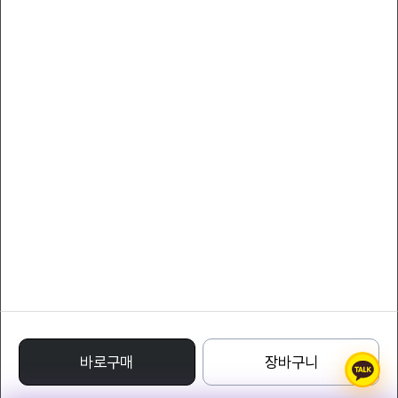
서비스 이용약관
개인정보 처리방침
YLcollection
대표자 : YLcompany
대표전화 : 011-8808-7066
팩스 : 011-8808-7066
사업자등록번호 : 220-24-71332
통신판매업신고번호 : 1988 - 서울특별시 - 0122
주소 : Avenue of Stars, Tsim Sha Tsui Waterfront, Tsim Sha Tsui, Kowloon,
Hong Kong
명품레플리카사이트
바로구매
장바구니