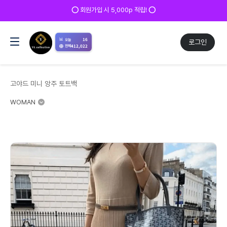
✅ 매일 방문 후 로그인 시 200p 적립! ✅
📊
16
오늘
로그인
412,022
전체
고야드 미니 앙주 토트백
WOMAN