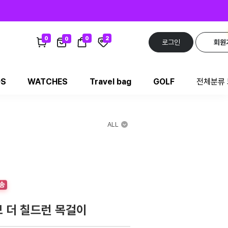
0
0
2
0
로그인
회원
DS
WATCHES
Travel bag
GOLF
전체분류
ALL
송
 더 칠드런 목걸이