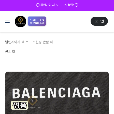
✅ 매일 방문 후 로그인 시 200p 적립! ✅
📊
572
오늘
로그인
410,889
전체
발렌시아가 백 로고 프린팅 반팔 티
ALL