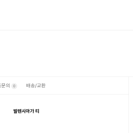
품문의
배송/교환
0
발렌시아가 티