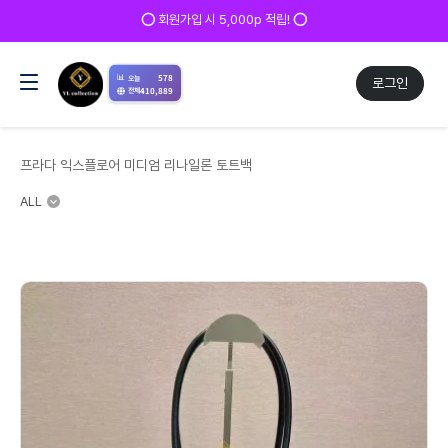
✅ 매일 방문 후 로그인 시 200p 적립! ✅
📊
578
오늘
로그인
410,889
전체
프라다 익스플로어 미디엄 리나일론 토트백
ALL