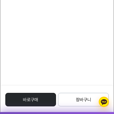
서비스 이용약관
개인정보 처리방침
YLcollection
대표자 : YLcompany
대표전화 : 011-8808-7066
팩스 : 011-8808-7066
사업자등록번호 : 220-24-71332
통신판매업신고번호 : 1988 - 서울특별시 - 0122
주소 : Avenue of Stars, Tsim Sha Tsui Waterfront, Tsim Sha Tsui, Kowloon,
Hong Kong
명품레플리카사이트
바로구매
장바구니