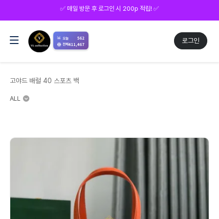
⭕ 회원가입 시 5,000p 적립! ⭕
📊
562
오늘
로그인
411,467
전체
고야드 배럴 40 스포츠 백
ALL