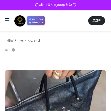
⭕ 회원가입 시 5,000p 적립! ⭕
📊
500
오늘
로그인
410,334
전체
크롬하츠 크로스 모니카 백
ALL