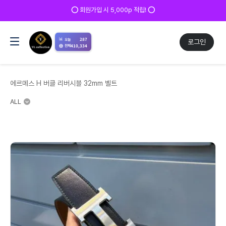
⭕ 회원가입 시 5,000p 적립! ⭕
📊
287
오늘
로그인
410,334
전체
에르메스 H 버클 리버시블 32mm 벨트
ALL