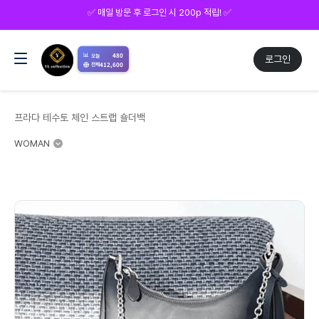
⭕ 회원가입 시 5,000p 적립! ⭕
📊
480
오늘
로그인
412,600
전체
프라다 테수토 체인 스트랩 숄더백
WOMAN