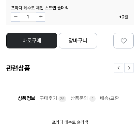
프라다 테수토 체인 스트랩 숄더백
+0원
바로구매
장바구니
관련상품
상품정보
구매후기
상품문의
배송/교환
25
1
프라다 테수토 숄더백