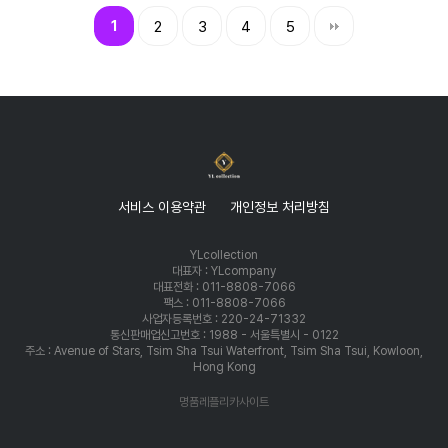
1
2
3
4
5
서비스 이용약관
개인정보 처리방침
YLcollection
대표자 : YLcompany
대표전화 : 011-8808-7066
팩스 : 011-8808-7066
사업자등록번호 : 220-24-71332
통신판매업신고번호 : 1988 - 서울특별시 - 0122
주소 : Avenue of Stars, Tsim Sha Tsui Waterfront, Tsim Sha Tsui, Kowloon,
Hong Kong
명품레플리카사이트