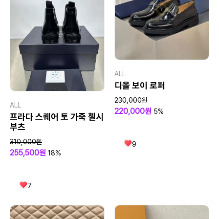
ALL
디올 보이 로퍼
230,000원
ALL
220,000원
5%
프라다 스퀘어 토 가죽 첼시
부츠
310,000원
9
255,500원
18%
7