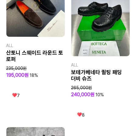
ALL
산토니 스웨이드 라운드 토
로퍼
ALL
235,000원
보테가베네타 퀼팅 패딩
195,000원
18%
더비 슈즈
265,000원
240,000원
10%
7
8