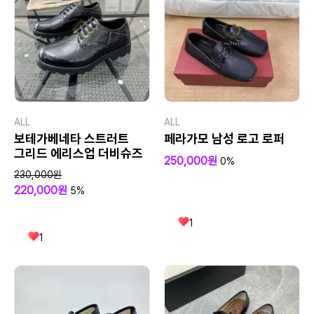
ALL
ALL
보테가베네타 스트러트
페라가모 남성 로고 로퍼
그리드 에리스업 더비슈즈
250,000원
0%
230,000원
220,000원
5%
1
1