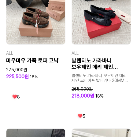
ALL
ALL
미우미우 가죽 로퍼 코냑
발렌티노 가라바니
보우제인 메리 제인
275,000원
크레이프 발레리나 20MM
발렌티노 가라바니 보우제인 메리
225,500원
18%
제인 크레이프 발레리나 20MM
98039
265,000원
218,000원
18%
8
5