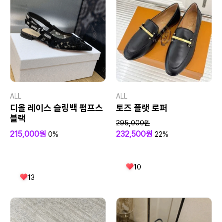
ALL
ALL
디올 레이스 슬링백 펌프스
토즈 플랫 로퍼
블랙
295,000원
215,000원
232,500원
0%
22%
10
13