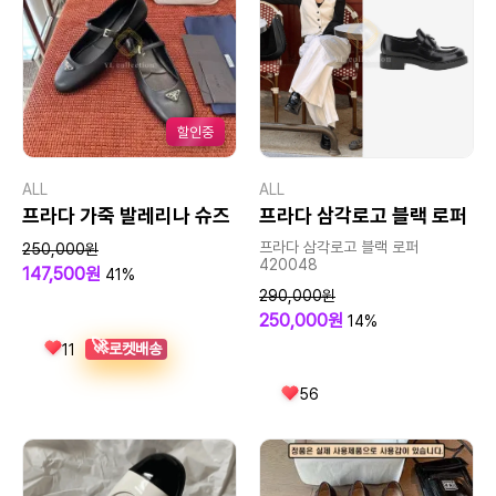
할인중
ALL
ALL
프라다 삼각로고 블랙 로퍼
프라다 가죽 발레리나 슈즈
프라다 삼각로고 블랙 로퍼
250,000원
420048
147,500원
41%
290,000원
250,000원
14%
🚀
로켓배송
11
56