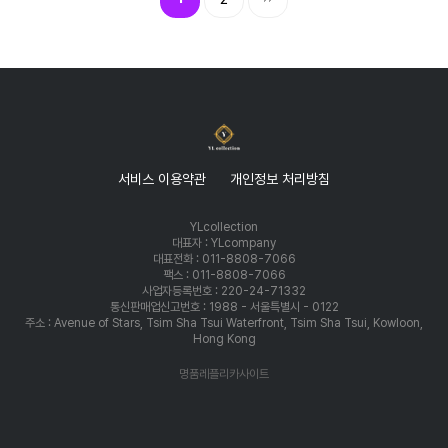
서비스 이용약관
개인정보 처리방침
YLcollection
대표자 : YLcompany
대표전화 : 011-8808-7066
팩스 : 011-8808-7066
사업자등록번호 : 220-24-71332
통신판매업신고번호 : 1988 - 서울특별시 - 0122
주소 : Avenue of Stars, Tsim Sha Tsui Waterfront, Tsim Sha Tsui, Kowloon,
Hong Kong
명품레플리카사이트