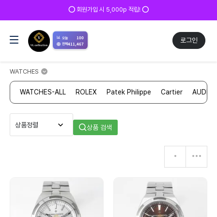
⭕ 회원가입 시 5,000p 적립! ⭕
📊
100
오늘
로그인
411,467
전체
WATCHES
WATCHES-ALL
ROLEX
Patek Philippe
Cartier
AUDEM
상품 검색