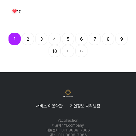
10
1
2
3
4
5
6
7
8
9
10
서비스 이용약관
개인정보 처리방침
YLcollection
대표자 : YLcompany
대표전화 : 011-8808-7066
팩스 : 011-8808-7066