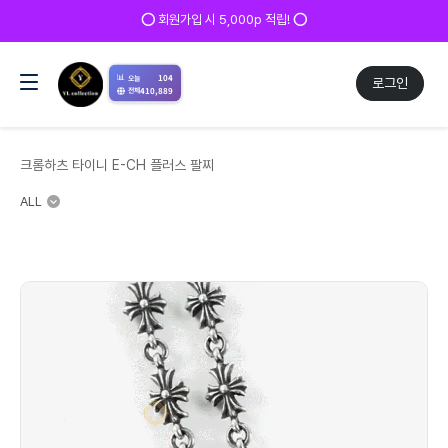
✅ 매일 방문 후 로그인 시 200p 적립! ✅
📊
104
오늘
로그인
410,889
전체
크롬하츠 타이니 E-CH 플러스 팔찌
ALL