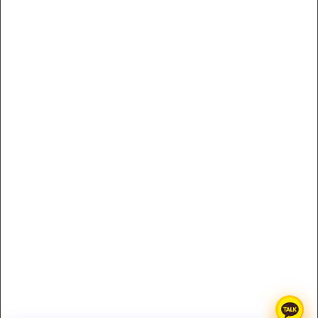
서비스 이용약관
개인정보 처리방침
YLcollection
대표자 : YLcompany
대표전화 : 011-8808-7066
팩스 : 011-8808-7066
사업자등록번호 : 220-24-71332
통신판매업신고번호 : 1988 - 서울특별시 - 0122
주소 : Avenue of Stars, Tsim Sha Tsui Waterfront, Tsim Sha Tsui, Kowloon,
Hong Kong
명품레플리카사이트