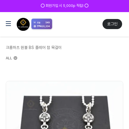
⭕ 회원가입 시 5,000p 적립! ⭕
📊
549
오늘
로그인
410,334
전체
크롬하츠 원볼 BS 플레어 참 목걸이
ALL