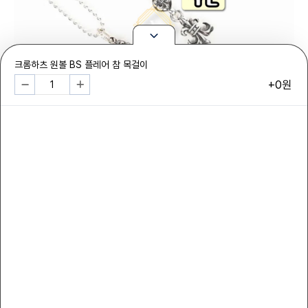
크롬하츠 원볼 BS 플레어 참 목걸이
+0원