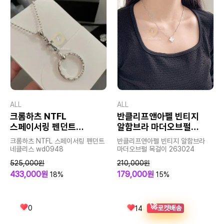
ALL
ALL
크롬하츠 NTFL
반클리프앤아펠 빈티지
스페이서링 펜던트
알함브라 마더오브펄
네클리스
목걸이
크롬하츠 NTFL 스페이서링 펜던트
반클리프앤아펠 빈티지 알함브라
네클리스 wd0948
마더오브펄 목걸이 263024
525,000원
210,000원
433,000원
179,000원
18%
15%
🚀
0
로켓배송
14