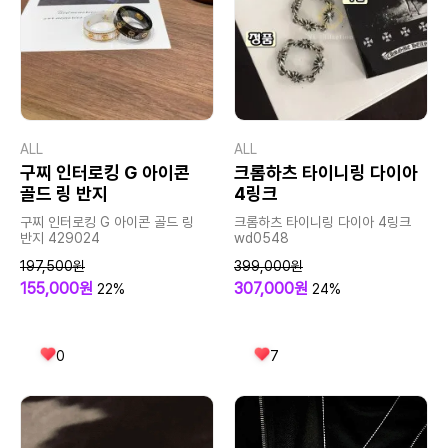
ALL
ALL
구찌 인터로킹 G 아이콘
크롬하츠 타이니링 다이아
골드 링 반지
4링크
구찌 인터로킹 G 아이콘 골드 링
크롬하츠 타이니링 다이아 4링크
반지 429024
wd0548
197,500원
399,000원
155,000원
307,000원
22%
24%
0
7