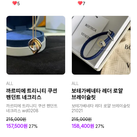
5
7
ALL
ALL
까르띠에 트리니티 쿠션
보테가베네타 레더 로얄
펜던트 네크리스
브레이슬릿
까르띠에 트리니티 쿠션 펜던트
보테가베네타 레더 로얄 브레이슬릿
네크리스 wd0208
21021
215,000원
215,000원
157,500원
158,400원
27%
27%