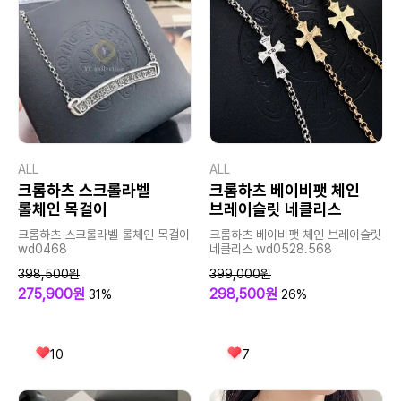
ALL
ALL
크롬하츠 스크롤라벨
크롬하츠 베이비팻 체인
롤체인 목걸이
브레이슬릿 네클리스
크롬하츠 스크롤라벨 롤체인 목걸이
크롬하츠 베이비팻 체인 브레이슬릿
wd0468
네클리스 wd0528.568
398,500원
399,000원
275,900원
298,500원
31%
26%
10
7