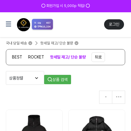
⭕ 회원가입 시 5,000p 적립! ⭕
📊
457
오늘
로그인
410,334
전체
국내 당일 배송
핫세일 재고/ 단순 불량
BEST
ROCKET
핫세일 재고/ 단순 불량
뒤로
상품 검색