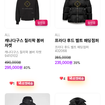
할인중
할인중
ALL
ALL
캐나다구스 칠리왁 봄버
프라다 후드 벨트 패딩점퍼
자켓
프라다 후드 벨트 패딩점퍼
432068
캐나다구스 칠리왁 봄버 자켓
9410102
385,000원
490,000원
235,000원
39%
295,000원
40%
🚀
로켓배송
4
🚀
로켓배송
1