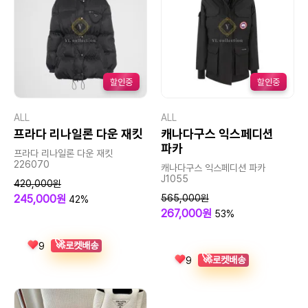
할인중
할인중
ALL
ALL
프라다 리나일론 다운 재킷
캐나다구스 익스페디션
파카
프라다 리나일론 다운 재킷
226070
캐나다구스 익스페디션 파카
J1055
420,000원
245,000원
565,000원
42%
267,000원
53%
🚀
로켓배송
9
🚀
로켓배송
9