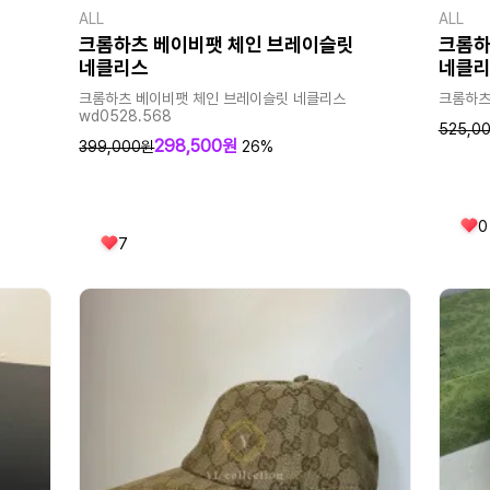
ALL
ALL
크롬하츠 베이비팻 체인 브레이슬릿
크롬하
네클리스
네클
크롬하츠 베이비팻 체인 브레이슬릿 네클리스
크롬하츠
wd0528.568
525,0
298,500원
399,000원
26%
0
7