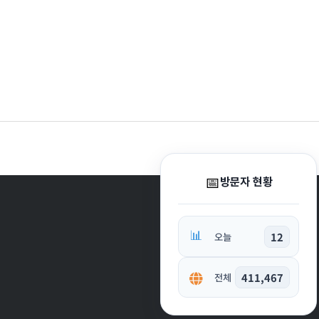
📅
방문자 현황
📊
12
오늘
411,467
전체