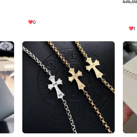
535,0
0
1