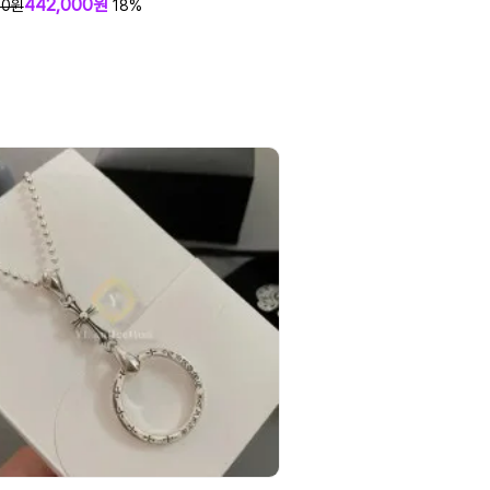
442,000원
00원
18%