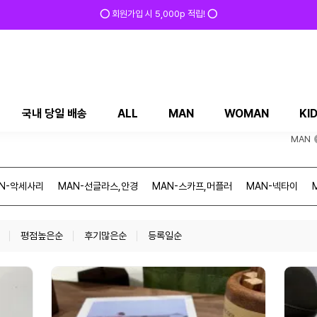
⭕ 회원가입 시 5,000p 적립! ⭕
국내 당일 배송
ALL
MAN
WOMAN
KI
MAN
N-악세사리
MAN-선글라스,안경
MAN-스카프,머플러
MAN-넥타이
평점높은순
후기많은순
등록일순